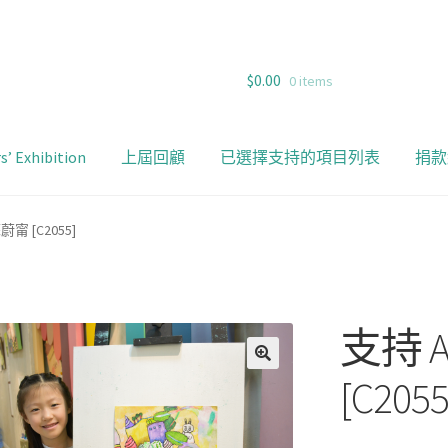
$
0.00
0 items
s’ Exhibition
上屆回顧
已選擇支持的項目列表
捐款
蔚甯 [C2055]
支持 A
[C2055