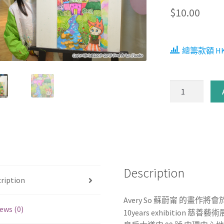
$
10.00
總籌款額 HKD$
支
持
Avery
So
蘇
蔚
甯
Description
[C2055]
ription
quantity
Avery So 蘇蔚甯 的畫作將會於 8 
ews (0)
10years exhibition