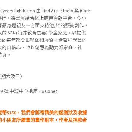
years Exhibition 由 Find Arts Studio 與 iCare
育聯同舉行，將畫展結合網上慈善籌款平台，令小
呼籲身邊親友一方面支持他/她的藝術創作，
 SEN(特殊教育需要) 學童家庭，以提供
 Studio 每年都會舉辦藝術展覽，希望把學員的
友的自信心，也以創意為動力將家庭、社
拉近。
日（星期六及日）
號 中環中心地庫 H6 Conet
幣$150，我們會郵寄精美的感謝狀及收據
的小朋友所繪畫的畫作副本，作者及捐款者