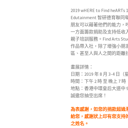
2019 wHERE to Find heARTs 10
Edutainment 智研德
朋友可以藉著他們的能力，
一方面籌款捐助及支持低收入的
親子培訓服務。Find Arts
作品帶入社，除了增強小朋
區、甚至人與人之間的距離
畫展詳情：
日期：2019 年 8 月 3-4 
時間：下午 2 時 至 晚上 7 時
地點：香港中環皇后大道中 99 
誠邀您抽空出席！
為表感謝，如您的捐款超過港
給您，感謝狀上印有您支持
之姓名。